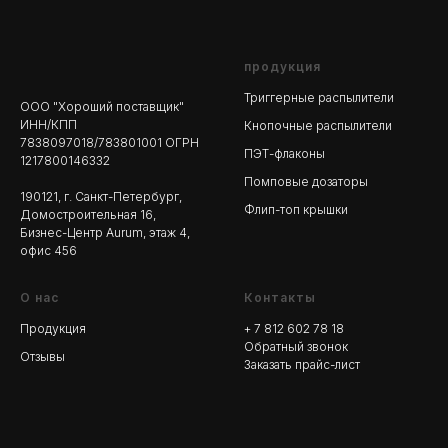
продукция
Триггерные распылители
ООО "Хороший поставщик"
ИНН/КПП
Кнопочные распылители
7838097018/783801001 ОГРН
ПЭТ-флаконы
1217800146332
Помповые дозаторы
190121, г. Санкт-Петербург,
Флип-топ крышки
Домостроительная 16,
Бизнес-Центр Aurum, этаж 4,
офис 456
О нас
Контакты
Продукция
+ 7 812 602 78
18
Обратный звонок
Отзывы
Заказать прайс-лист