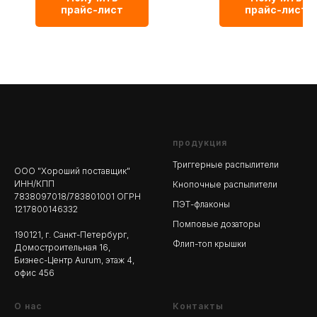
прайс-лист
прайс-лист
продукция
Триггерные распылители
ООО "Хороший поставщик"
ИНН/КПП
Кнопочные распылители
7838097018/783801001 ОГРН
ПЭТ-флаконы
1217800146332
Помповые дозаторы
190121, г. Санкт-Петербург,
Флип-топ крышки
Домостроительная 16,
Бизнес-Центр Aurum, этаж 4,
офис 456
О нас
Контакты