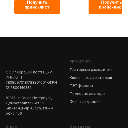
Материал - Пластик;
Получить
Получить
Цвет: Черный;
прайс-лист
прайс-лист
продукция
Триггерные распылители
ООО "Хороший поставщик"
ИНН/КПП
Кнопочные распылители
7838097018/783801001 ОГРН
ПЭТ-флаконы
1217800146332
Помповые дозаторы
190121, г. Санкт-Петербург,
Флип-топ крышки
Домостроительная 16,
Бизнес-Центр Aurum, этаж 4,
офис 456
О нас
Контакты