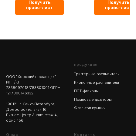
Материал - Пластик;
Материал - Пластик;
Получить
Получить
Цвет: Натуральный;
Цвет: Натуральный;
прайс-лист
прайс-лист
продукция
Триггерные распылители
ООО "Хороший поставщик"
ИНН/КПП
Кнопочные распылители
7838097018/783801001 ОГРН
ПЭТ-флаконы
1217800146332
Помповые дозаторы
190121, г. Санкт-Петербург,
Флип-топ крышки
Домостроительная 16,
Бизнес-Центр Aurum, этаж 4,
офис 456
О нас
Контакты