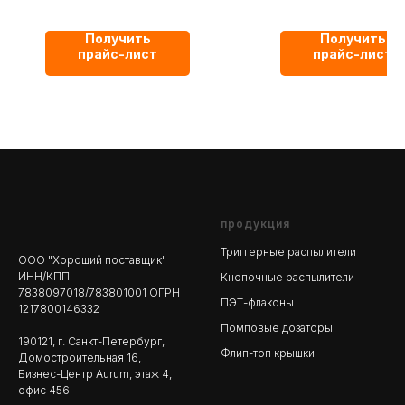
Получить
Получить
прайс-лист
прайс-лист
продукция
Триггерные распылители
ООО "Хороший поставщик"
ИНН/КПП
Кнопочные распылители
7838097018/783801001 ОГРН
ПЭТ-флаконы
1217800146332
Помповые дозаторы
190121, г. Санкт-Петербург,
Флип-топ крышки
Домостроительная 16,
Бизнес-Центр Aurum, этаж 4,
офис 456