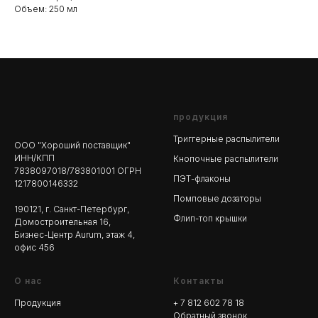
Объем: 250 мл
продукция
Триггерные распылители
ООО "Хороший поставщик"
ИНН/КПП
Кнопочные распылители
7838097018/783801001 ОГРН
ПЭТ-флаконы
1217800146332
Помповые дозаторы
190121, г. Санкт-Петербург,
Флип-топ крышки
Домостроительная 16,
Бизнес-Центр Aurum, этаж 4,
офис 456
О нас
Контакты
Продукция
+ 7 812 602 78
18
Обратный звонок