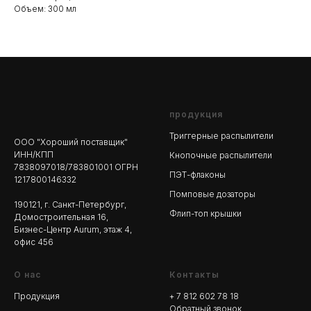
Объем: 300 мл
продукция
Триггерные распылители
ООО "Хороший поставщик"
ИНН/КПП
Кнопочные распылители
7838097018/783801001 ОГРН
ПЭТ-флаконы
1217800146332
Помповые дозаторы
190121, г. Санкт-Петербург,
Флип-топ крышки
Домостроительная 16,
Бизнес-Центр Aurum, этаж 4,
офис 456
О нас
Контакты
Продукция
+ 7 812 602 78
18
Обратный звонок