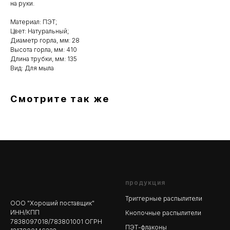
на руки.
Материал: ПЭТ;
Цвет: Натуральный;
Диаметр горла, мм: 28
Высота горла, мм: 410
Длина трубки, мм: 135
Вид: Для мыла
Смотрите так же
продукция
Триггерные распылители
ООО "Хороший поставщик"
ИНН/КПП
Кнопочные распылители
7838097018/783801001 ОГРН
ПЭТ-флаконы