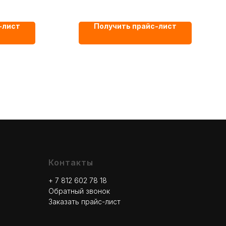
Высота: 410 мм;
Диаметр: 24 мм;
-лист
Получить прайс-лист
Материал - ПЭТ;
Цвет - Черный;
Контакты
+ 7 812 602 78
18
Обратный звонок
Заказать прайс-лист