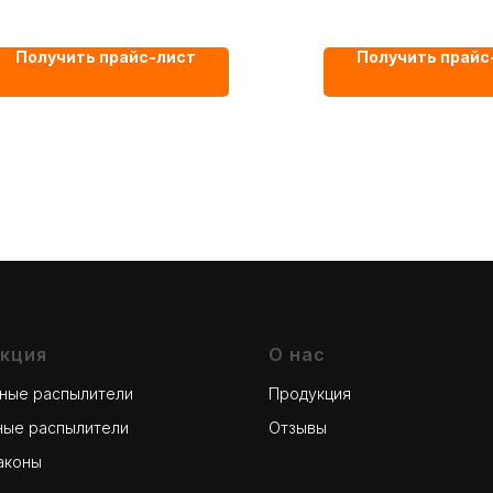
Получить прайс-лист
Получить прайс
кция
О нас
рные распылители
Продукция
ные распылители
Отзывы
аконы