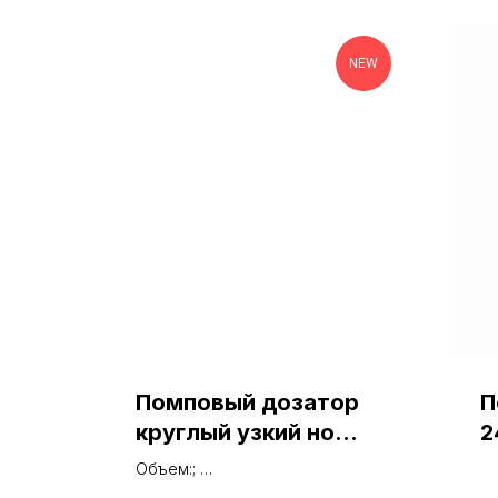
NEW
Помповый дозатор
П
круглый узкий нос
2
выкруч 24/410
Объем:;
ребристый черный
Тип горла: