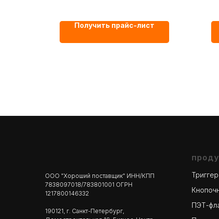
Высота: 410 мм;
Диаметр: 24 мм;
Получить прайс-лист
Материал - ПЭТ;
Цвет - Черный;
проду
Тригге
ООО "Хороший поставщик" ИНН/КПП
7838097018/783801001 ОГРН
Кнопоч
1217800146332
ПЭТ-фл
190121, г. Санкт-Петербург,