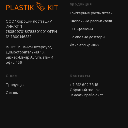
продукция
Триггерные распылители
Кнопочные распылители
ООО "Хороший поставщик"
ИНН/КПП
ПЭТ-флаконы
7838097018/783801001 ОГРН
1217800146332
Помповые дозаторы
Флип-топ крышки
190121, г. Санкт-Петербург,
Домостроительная 16,
Бизнес-Центр Aurum, этаж 4,
офис 456
О нас
Контакты
Продукция
+ 7 812 602 78
18
Обратный звонок
Отзывы
Заказать прайс-лист