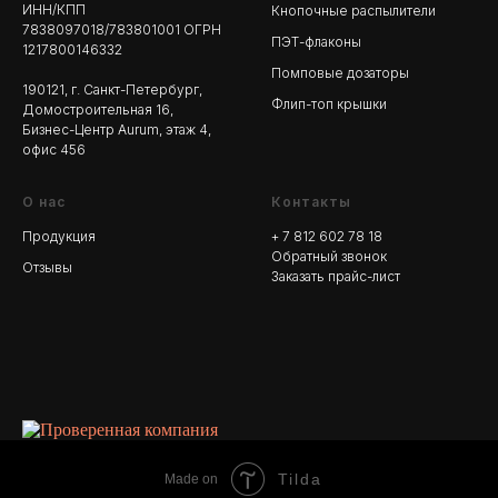
ИНН/КПП
Кнопочные распылители
7838097018/783801001 ОГРН
ПЭТ-флаконы
1217800146332
Помповые дозаторы
190121, г. Санкт-Петербург,
Флип-топ крышки
Домостроительная 16,
Бизнес-Центр Aurum, этаж 4,
офис 456
О нас
Контакты
Продукция
+ 7 812 602 78
18
Обратный звонок
Отзывы
Заказать прайс-лист
Tilda
Made on