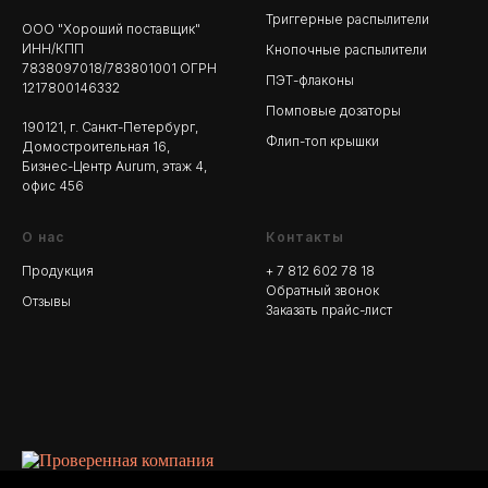
Триггерные распылители
ООО "Хороший поставщик"
ИНН/КПП
Кнопочные распылители
7838097018/783801001 ОГРН
ПЭТ-флаконы
1217800146332
Помповые дозаторы
190121, г. Санкт-Петербург,
Флип-топ крышки
Домостроительная 16,
Бизнес-Центр Aurum, этаж 4,
офис 456
О нас
Контакты
Продукция
+ 7 812 602 78
18
Обратный звонок
Отзывы
Заказать прайс-лист