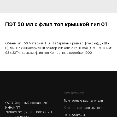
ПЭТ 50 мл с флип топ крышкой тип 01
Объем(мл): 50 Материал: ПЭТ. Габаритный размер флакона(Д х Ш х
В), мм: 87 х 33Габаритный размер флакона с крышкой (Д х Ш х В), мм:
93 х 33Тип крышки: флип топ Кол-во шт. в коробке: 1000
продукция
Триггерные распылители
ООО "Хороший поставщик"
ИНН/КПП
Кнопочные распылители
7838097018/783801001 ОГРН
ПЭТ-флаконы
1217800146332