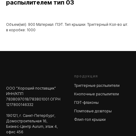
распылителем тип 03
Объем(мл): 900 Материал: ПЭТ. Тип крышки: Триггерный Кол-во шт.
в коробке: 1000
продукция
Триггерные распылители
ООО "Хороший поставщик"
ИНН/КПП
Кнопочные распылители
7838097018/783801001 ОГРН
ПЭТ-флаконы
1217800146332
Помповые дозаторы
190121, г. Санкт-Петербург,
Флип-топ крышки
Домостроительная 16,
Бизнес-Центр Aurum, этаж 4,
офис 456