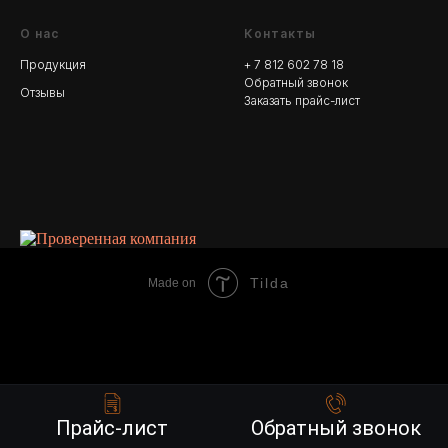
О нас
Контакты
Продукция
+ 7 812 602 78
18
Обратный звонок
Отзывы
Заказать прайс-лист
Tilda
Made on
Прайс-лист
Обратный звонок
Прайс-лист
Обратный звонок