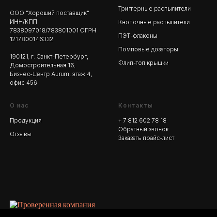
Триггерные распылители
ООО "Хороший поставщик"
ИНН/КПП
Кнопочные распылители
7838097018/783801001 ОГРН
ПЭТ-флаконы
1217800146332
Помповые дозаторы
190121, г. Санкт-Петербург,
Флип-топ крышки
Домостроительная 16,
Бизнес-Центр Aurum, этаж 4,
офис 456
О нас
Контакты
Продукция
+ 7 812 602 78
18
Обратный звонок
Отзывы
Заказать прайс-лист