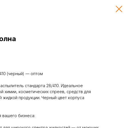
волна
410 (черный) — оптом
аспылитель стандарта 28/410. Идеальное
й химии, косметических спреев, средств для
ой жидкой продукции. Черный цвет корпуса
 вашего бизнеса:
т для широкого спектра жидкостей — от моющих