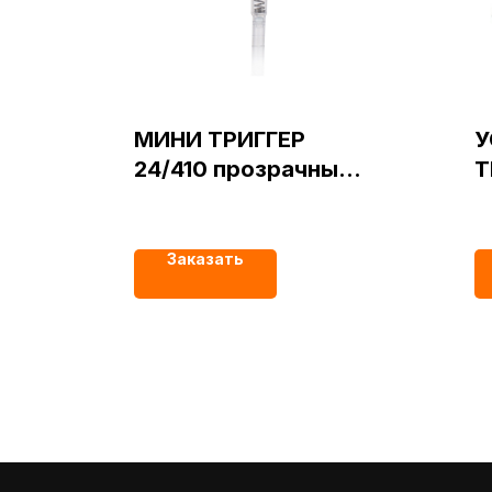
МИНИ ТРИГГЕР
У
24/410 прозрачный
Т
тип 01
Р
2
Заказать