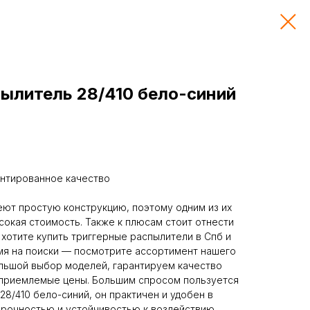
пылитель 28/410 бело-синий
антированное качество
ют простую конструкцию, поэтому одним из их
окая стоимость. Также к плюсам стоит отнести
 хотите купить триггерные распылители в Спб и
емя на поиски — посмотрите ассортимент нашего
льшой выбор моделей, гарантируем качество
 приемлемые цены. Большим спросом пользуется
/410 бело-синий, он практичен и удобен в
прочностью и устойчивостью к воздействию