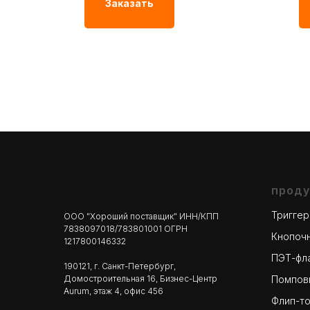
0
Заказать
проду
Тригге
ООО "Хороший поставщик" ИНН/КПП
7838097018/783801001 ОГРН
Кнопоч
1217800146332
ПЭТ-фл
190121, г. Санкт-Петербург,
Домостроительная 16, Бизнес-Центр
Помпов
Aurum, этаж 4, офис 456
Флип-т