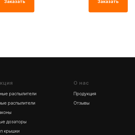
2
Заказать
Заказать
кция
О нас
рные распылители
Продукция
ные распылители
Отзывы
аконы
ые дозаторы
оп крышки