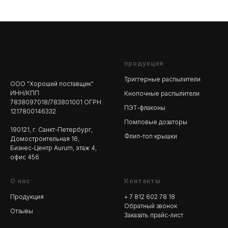
продукция
Триггерные распылители
ООО "Хороший поставщик"
ИНН/КПП
Кнопочные распылители
7838097018/783801001 ОГРН
ПЭТ-флаконы
1217800146332
Помповые дозаторы
190121, г. Санкт-Петербург,
Флип-топ крышки
Домостроительная 16,
Бизнес-Центр Aurum, этаж 4,
офис 456
О нас
Контакты
Продукция
+ 7 812 602 78
18
Обратный звонок
Отзывы
Заказать прайс-лист