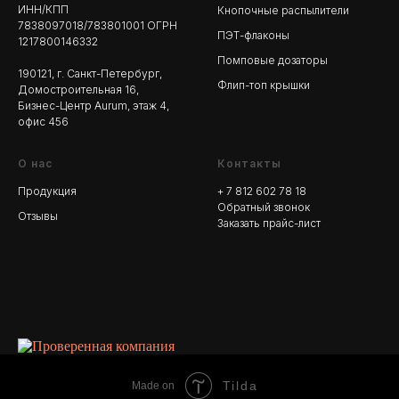
ИНН/КПП
Кнопочные распылители
7838097018/783801001 ОГРН
ПЭТ-флаконы
1217800146332
Помповые дозаторы
190121, г. Санкт-Петербург,
Флип-топ крышки
Домостроительная 16,
Бизнес-Центр Aurum, этаж 4,
офис 456
О нас
Контакты
Продукция
+ 7 812 602 78
18
Обратный звонок
Отзывы
Заказать прайс-лист
Tilda
Made on